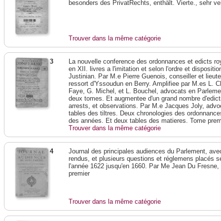
besonders des PrivatRechts, enthält. Vierte., sehr v
Trouver dans la même catégorie
3
La nouvelle conference des ordonnances et edicts ro
en XII. livres a l'imitation et selon l'ordre et disposi
Justinian. Par M.e Pierre Guenois, conseiller et lieute
ressort d'Yssoudun en Berry. Amplifiee par M.es L. C
Faye, G. Michel, et L. Bouchel, advocats en Parlem
deux tomes. Et augmentee d'un grand nombre d'edict
arrests, et observations. Par M.e Jacques Joly, adv
tables des tiltres. Deux chronologies des ordonnances,
des années. Et deux tables des matieres. Tome prem
Trouver dans la même catégorie
4
Journal des principales audiences du Parlement, avec 
rendus, et plusieurs questions et réglemens placés s
l'année 1622 jusqu'en 1660. Par Me Jean Du Fresne,
premier
Trouver dans la même catégorie