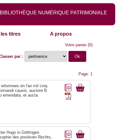
BIBLIOTHÈQUE NUMÉRIQUE PATRIMONIALE
les titres
A propos
Votre panier
(
0
)
Classer par :
Page: 1
eformees en l'an mil cinq
eformandi causis, auctore B.
tio emendata, et aucta
tter Hugo in Göttingen.
sophie des positiven Rechts,