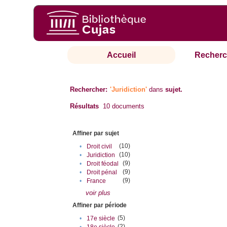
Accueil
Recherc
Rechercher:
'Juridiction'
dans
sujet.
Résultats
10
documents
Affiner par sujet
(10)
•
Droit civil
(10)
•
Juridiction
(9)
•
Droit féodal
(9)
•
Droit pénal
(9)
•
France
voir plus
Affiner par période
(5)
•
17e siècle
(2)
•
18e siècle