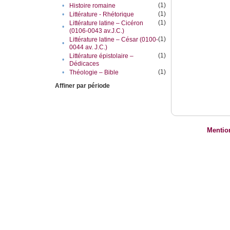
(1)
•
Histoire romaine
(1)
•
Littérature - Rhétorique
(1)
Littérature latine – Cicéron
•
(0106-0043 av.J.C.)
(1)
Littérature latine – César (0100-
•
0044 av. J.C.)
(1)
Littérature épistolaire –
•
Dédicaces
(1)
•
Théologie – Bible
Affiner par période
Mentio