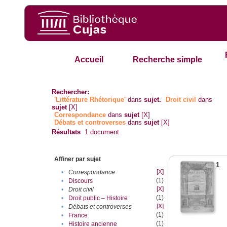
Accueil
Recherche simple
Rechercher:
'Littérature Rhétorique'
dans
sujet.
Droit civil
dans
sujet
[X]
Correspondance
dans
sujet
[X]
Débats et controverses
dans
sujet
[X]
Résultats
1
document
Affiner par sujet
1
[X]
•
Correspondance
(1)
•
Discours
[X]
•
Droit civil
(1)
•
Droit public – Histoire
[X]
•
Débats et controverses
(1)
•
France
(1)
•
Histoire ancienne