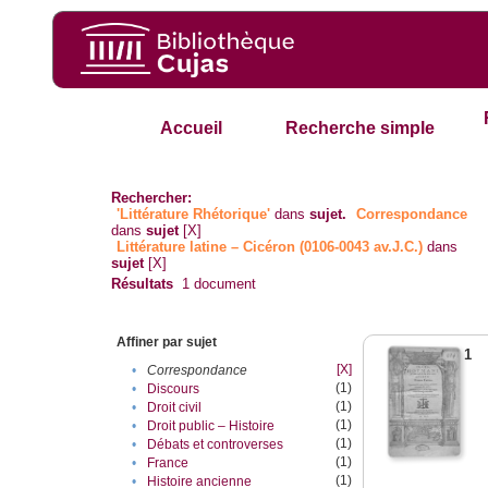
Accueil
Recherche simple
Rechercher:
'Littérature Rhétorique'
dans
sujet.
Correspondance
dans
sujet
[X]
Littérature latine – Cicéron (0106-0043 av.J.C.)
dans
sujet
[X]
Résultats
1
document
Affiner par sujet
1
[X]
•
Correspondance
(1)
•
Discours
(1)
•
Droit civil
(1)
•
Droit public – Histoire
(1)
•
Débats et controverses
(1)
•
France
(1)
•
Histoire ancienne