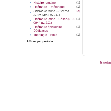
(1)
•
Histoire romaine
(1)
•
Littérature - Rhétorique
[X]
Littérature latine – Cicéron
•
(0106-0043 av.J.C.)
(1)
Littérature latine – César (0100-
•
0044 av. J.C.)
(1)
Littérature épistolaire –
•
Dédicaces
(1)
•
Théologie – Bible
Affiner par période
Mentio