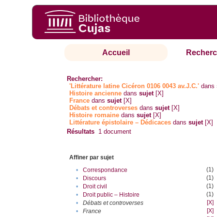
Accueil
Recherc
Rechercher:
'Littérature latine Cicéron 0106 0043 av.J.C.'
dans
Histoire ancienne
dans
sujet
[X]
France
dans
sujet
[X]
Débats et controverses
dans
sujet
[X]
Histoire romaine
dans
sujet
[X]
Littérature épistolaire – Dédicaces
dans
sujet
[X]
Résultats
1
document
Affiner par sujet
(1)
•
Correspondance
(1)
•
Discours
(1)
•
Droit civil
(1)
•
Droit public – Histoire
[X]
•
Débats et controverses
[X]
•
France