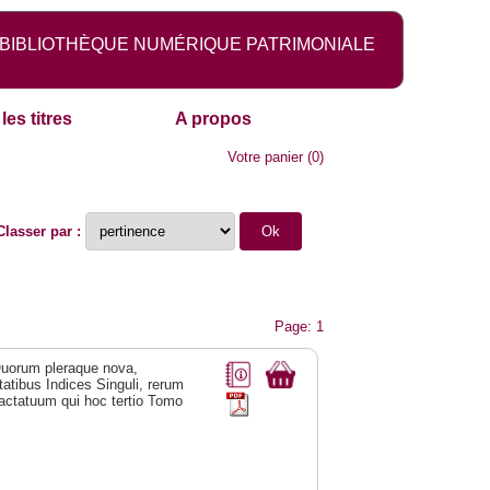
BIBLIOTHÈQUE NUMÉRIQUE PATRIMONIALE
les titres
A propos
Votre panier
(
0
)
Classer par :
Page: 1
Quorum pleraque nova,
tatibus Indices Singuli, rerum
actatuum qui hoc tertio Tomo