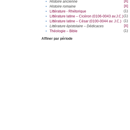
[X]
•
Histoire ancienne
[X]
•
Histoire romaine
(1)
•
Littérature - Rhétorique
(1)
•
Littérature latine – Cicéron (0106-0043 av.J.C.)
(1)
•
Littérature latine – César (0100-0044 av. J.C.)
[X]
•
Littérature épistolaire – Dédicaces
(1)
•
Théologie – Bible
Affiner par période