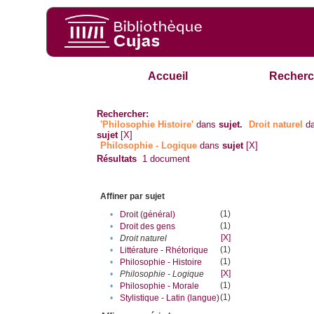
Accueil
Recherc
Rechercher:
'Philosophie Histoire'
dans
sujet.
Droit naturel
d
sujet
[X]
Philosophie - Logique
dans
sujet
[X]
Résultats
1
document
Affiner par sujet
(1)
•
Droit (général)
(1)
•
Droit des gens
[X]
•
Droit naturel
(1)
•
Littérature - Rhétorique
(1)
•
Philosophie - Histoire
[X]
•
Philosophie - Logique
(1)
•
Philosophie - Morale
(1)
•
Stylistique - Latin (langue)