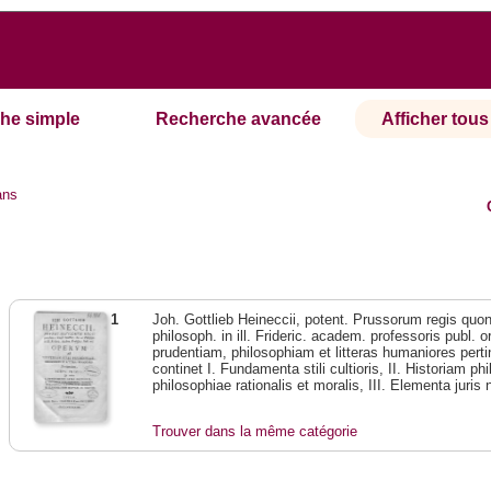
he simple
Recherche avancée
Afficher tous 
ans
1
Joh. Gottlieb Heineccii, potent. Prussorum regis quond
philosoph. in ill. Frideric. academ. professoris publ.
prudentiam, philosophiam et litteras humaniores pert
continet I. Fundamenta stili cultioris, II. Historiam 
philosophiae rationalis et moralis, III. Elementa juris
Trouver dans la même catégorie