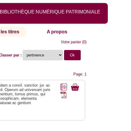
BIBLIOTHÈQUE NUMÉRIQUE PATRIMONIALE
les titres
A propos
Votre panier
(
0
)
Classer par :
Page: 1
am a consil. sanctior. jur. ac
 ord. Operum ad universam juris
inentium, tomus primus, qui
philosophicam, elementa
 naturae ac gentium