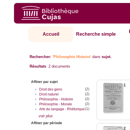
Accueil
Recherche simple
Rechercher:
'Philosophie Histoire'
dans
sujet.
Résultats
2
documents
Affiner par sujet
1
(2)
•
Droit des gens
(2)
•
Droit naturel
(2)
•
Philosophie - Histoire
(2)
•
Philosophie - Morale
(1)
•
Arts du langage - Rhétorique
voir plus
Affiner par période
2