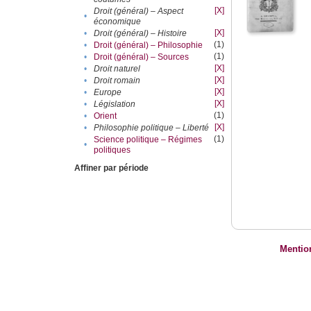
[X]
Droit (général) – Aspect
•
économique
[X]
•
Droit (général) – Histoire
(1)
•
Droit (général) – Philosophie
(1)
•
Droit (général) – Sources
[X]
•
Droit naturel
[X]
•
Droit romain
[X]
•
Europe
[X]
•
Législation
(1)
•
Orient
[X]
•
Philosophie politique – Liberté
(1)
Science politique – Régimes
•
politiques
Affiner par période
Mentio