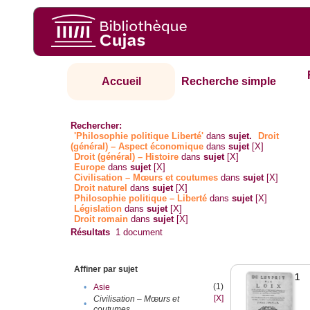
Accueil
Recherche simple
Rechercher:
'Philosophie politique Liberté'
dans
sujet.
Droit
(général) – Aspect économique
dans
sujet
[X]
Droit (général) – Histoire
dans
sujet
[X]
Europe
dans
sujet
[X]
Civilisation – Mœurs et coutumes
dans
sujet
[X]
Droit naturel
dans
sujet
[X]
Philosophie politique – Liberté
dans
sujet
[X]
Législation
dans
sujet
[X]
Droit romain
dans
sujet
[X]
Résultats
1
document
Affiner par sujet
1
(1)
•
Asie
[X]
Civilisation – Mœurs et
•
coutumes