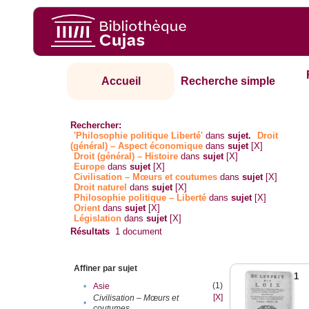
Accueil
Recherche simple
Rechercher:
'Philosophie politique Liberté'
dans
sujet.
Droit
(général) – Aspect économique
dans
sujet
[X]
Droit (général) – Histoire
dans
sujet
[X]
Europe
dans
sujet
[X]
Civilisation – Mœurs et coutumes
dans
sujet
[X]
Droit naturel
dans
sujet
[X]
Philosophie politique – Liberté
dans
sujet
[X]
Orient
dans
sujet
[X]
Législation
dans
sujet
[X]
Résultats
1
document
Affiner par sujet
1
(1)
•
Asie
[X]
Civilisation – Mœurs et
•
coutumes