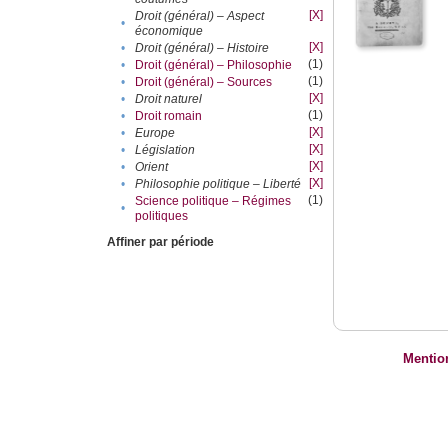
[X]
Droit (général) – Aspect
•
économique
[X]
•
Droit (général) – Histoire
(1)
•
Droit (général) – Philosophie
(1)
•
Droit (général) – Sources
[X]
•
Droit naturel
(1)
•
Droit romain
[X]
•
Europe
[X]
•
Législation
[X]
•
Orient
[X]
•
Philosophie politique – Liberté
(1)
Science politique – Régimes
•
politiques
Affiner par période
Mentio