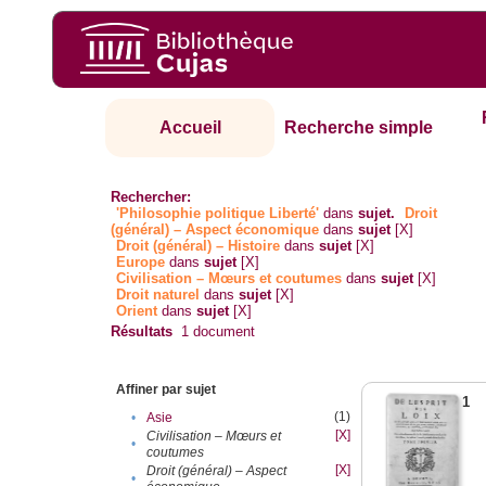
Accueil
Recherche simple
Rechercher:
'Philosophie politique Liberté'
dans
sujet.
Droit
(général) – Aspect économique
dans
sujet
[X]
Droit (général) – Histoire
dans
sujet
[X]
Europe
dans
sujet
[X]
Civilisation – Mœurs et coutumes
dans
sujet
[X]
Droit naturel
dans
sujet
[X]
Orient
dans
sujet
[X]
Résultats
1
document
Affiner par sujet
1
(1)
•
Asie
[X]
Civilisation – Mœurs et
•
coutumes
[X]
Droit (général) – Aspect
•