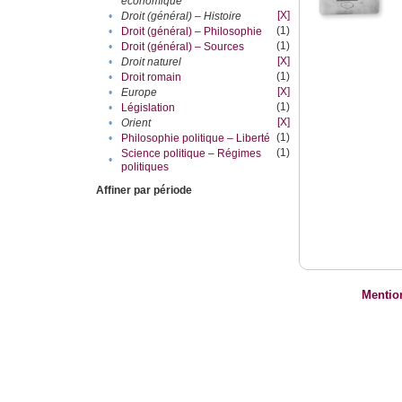
économique
[X]
•
Droit (général) – Histoire
(1)
•
Droit (général) – Philosophie
(1)
•
Droit (général) – Sources
[X]
•
Droit naturel
(1)
•
Droit romain
[X]
•
Europe
(1)
•
Législation
[X]
•
Orient
(1)
•
Philosophie politique – Liberté
(1)
Science politique – Régimes
•
politiques
Affiner par période
Mentio