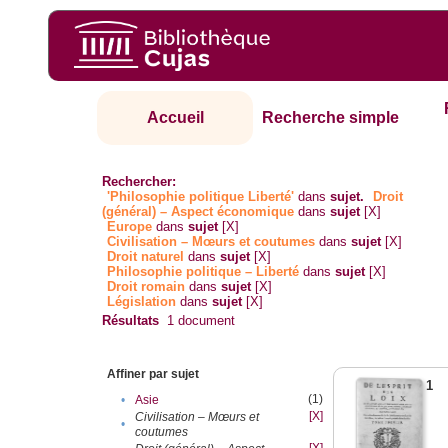
Accueil
Recherche simple
Rechercher:
'Philosophie politique Liberté'
dans
sujet.
Droit
(général) – Aspect économique
dans
sujet
[X]
Europe
dans
sujet
[X]
Civilisation – Mœurs et coutumes
dans
sujet
[X]
Droit naturel
dans
sujet
[X]
Philosophie politique – Liberté
dans
sujet
[X]
Droit romain
dans
sujet
[X]
Législation
dans
sujet
[X]
Résultats
1
document
Affiner par sujet
1
(1)
•
Asie
[X]
Civilisation – Mœurs et
•
coutumes