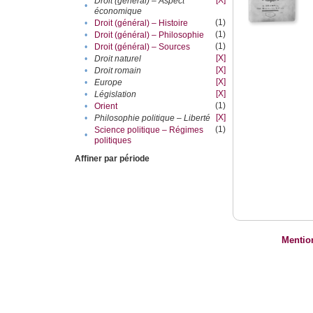
[X]
Droit (général) – Aspect
•
économique
(1)
•
Droit (général) – Histoire
(1)
•
Droit (général) – Philosophie
(1)
•
Droit (général) – Sources
[X]
•
Droit naturel
[X]
•
Droit romain
[X]
•
Europe
[X]
•
Législation
(1)
•
Orient
[X]
•
Philosophie politique – Liberté
(1)
Science politique – Régimes
•
politiques
Affiner par période
Mentio