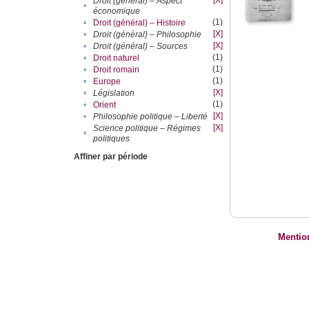
[X]
Droit (général) – Aspect
•
économique
(1)
•
Droit (général) – Histoire
[X]
•
Droit (général) – Philosophie
[X]
•
Droit (général) – Sources
(1)
•
Droit naturel
(1)
•
Droit romain
(1)
•
Europe
[X]
•
Législation
(1)
•
Orient
[X]
•
Philosophie politique – Liberté
[X]
Science politique – Régimes
•
politiques
Affiner par période
Mentio