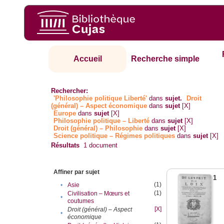
Accueil
Recherche simple
Rechercher:
'Philosophie politique Liberté'
dans
sujet.
Droit
(général) – Aspect économique
dans
sujet
[X]
Europe
dans
sujet
[X]
Philosophie politique – Liberté
dans
sujet
[X]
Droit (général) – Philosophie
dans
sujet
[X]
Science politique – Régimes politiques
dans
sujet
[X]
Résultats
1
document
Affiner par sujet
1
(1)
•
Asie
(1)
Civilisation – Mœurs et
•
coutumes
[X]
Droit (général) – Aspect
•
économique