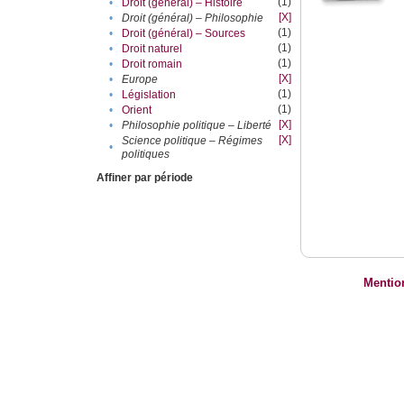
(1)
•
Droit (général) – Histoire
[X]
•
Droit (général) – Philosophie
(1)
•
Droit (général) – Sources
(1)
•
Droit naturel
(1)
•
Droit romain
[X]
•
Europe
(1)
•
Législation
(1)
•
Orient
[X]
•
Philosophie politique – Liberté
[X]
Science politique – Régimes
•
politiques
Affiner par période
Mentio