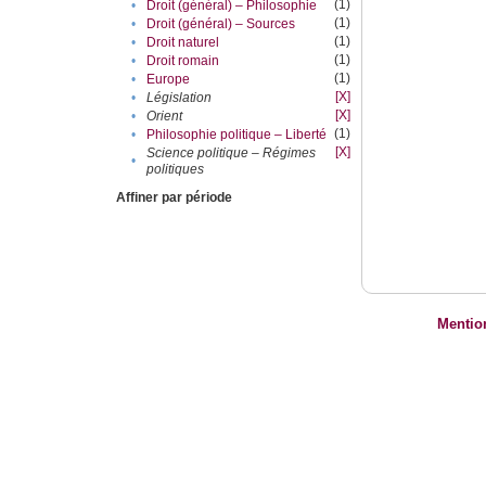
(1)
•
Droit (général) – Philosophie
(1)
•
Droit (général) – Sources
(1)
•
Droit naturel
(1)
•
Droit romain
(1)
•
Europe
[X]
•
Législation
[X]
•
Orient
(1)
•
Philosophie politique – Liberté
[X]
Science politique – Régimes
•
politiques
Affiner par période
Mentio