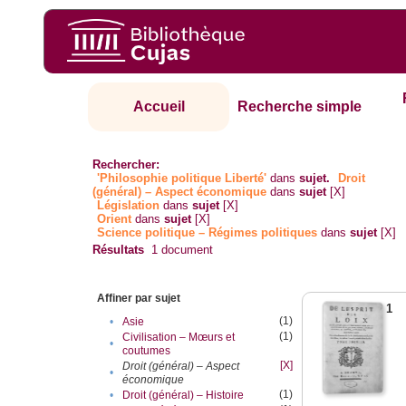
Accueil
Recherche simple
Rechercher:
'Philosophie politique Liberté'
dans
sujet.
Droit
(général) – Aspect économique
dans
sujet
[X]
Législation
dans
sujet
[X]
Orient
dans
sujet
[X]
Science politique – Régimes politiques
dans
sujet
[X]
Résultats
1
document
Affiner par sujet
1
(1)
•
Asie
(1)
Civilisation – Mœurs et
•
coutumes
[X]
Droit (général) – Aspect
•
économique
(1)
•
Droit (général) – Histoire