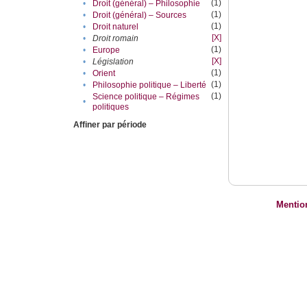
(1)
•
Droit (général) – Philosophie
(1)
•
Droit (général) – Sources
(1)
•
Droit naturel
[X]
•
Droit romain
(1)
•
Europe
[X]
•
Législation
(1)
•
Orient
(1)
•
Philosophie politique – Liberté
(1)
Science politique – Régimes
•
politiques
Affiner par période
Mentio