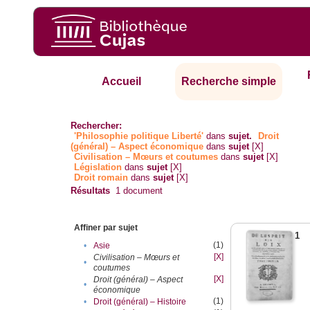
Accueil
Recherche simple
Rechercher:
'Philosophie politique Liberté'
dans
sujet.
Droit
(général) – Aspect économique
dans
sujet
[X]
Civilisation – Mœurs et coutumes
dans
sujet
[X]
Législation
dans
sujet
[X]
Droit romain
dans
sujet
[X]
Résultats
1
document
Affiner par sujet
1
(1)
•
Asie
[X]
Civilisation – Mœurs et
•
coutumes
[X]
Droit (général) – Aspect
•
économique
(1)
•
Droit (général) – Histoire