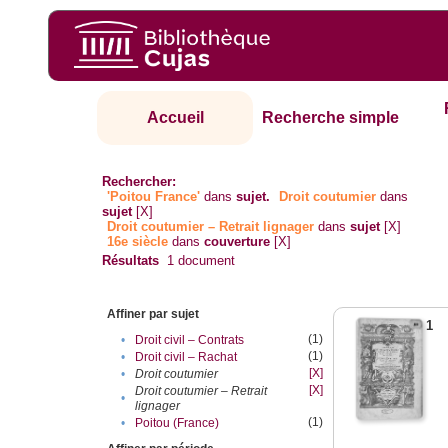
Accueil
Recherche simple
Rechercher:
'Poitou France'
dans
sujet.
Droit coutumier
dans
sujet
[X]
Droit coutumier – Retrait lignager
dans
sujet
[X]
16e siècle
dans
couverture
[X]
Résultats
1
document
Affiner par sujet
1
(1)
•
Droit civil – Contrats
(1)
•
Droit civil – Rachat
[X]
•
Droit coutumier
[X]
Droit coutumier – Retrait
•
lignager
(1)
•
Poitou (France)