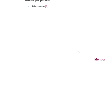
Affiner par période
[X]
•
16e siècle
Mentio