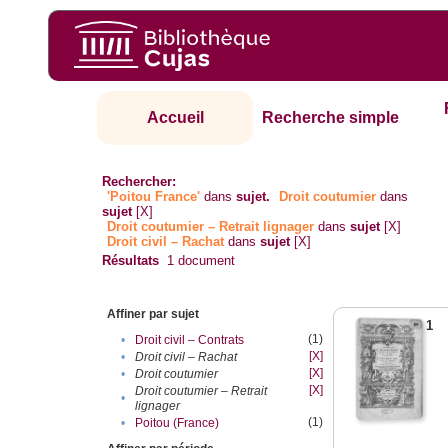
Accueil
Recherche simple
Rechercher:
'Poitou France'
dans
sujet.
Droit coutumier
dans
sujet
[X]
Droit coutumier – Retrait lignager
dans
sujet
[X]
Droit civil – Rachat
dans
sujet
[X]
Résultats
1
document
Affiner par sujet
1
(1)
•
Droit civil – Contrats
[X]
•
Droit civil – Rachat
[X]
•
Droit coutumier
[X]
Droit coutumier – Retrait
•
lignager
(1)
•
Poitou (France)