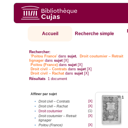
Accueil
Recherche simple
Rechercher:
'Poitou France'
dans
sujet.
Droit coutumier – Retrait
lignager
dans
sujet
[X]
Poitou (France)
dans
sujet
[X]
Droit civil – Contrats
dans
sujet
[X]
Droit civil – Rachat
dans
sujet
[X]
Résultats
1
document
Affiner par sujet
1
[X]
•
Droit civil – Contrats
[X]
•
Droit civil – Rachat
(1)
•
Droit coutumier
[X]
Droit coutumier – Retrait
•
lignager
[X]
•
Poitou (France)