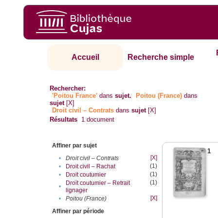
Accueil
Recherche simple
Rechercher:
'Poitou France'
dans
sujet.
Poitou (France)
dans
sujet
[X]
Droit civil – Contrats
dans
sujet
[X]
Résultats
1
document
Affiner par sujet
1
[X]
•
Droit civil – Contrats
(1)
•
Droit civil – Rachat
(1)
•
Droit coutumier
(1)
Droit coutumier – Retrait
•
lignager
[X]
•
Poitou (France)
Affiner par période