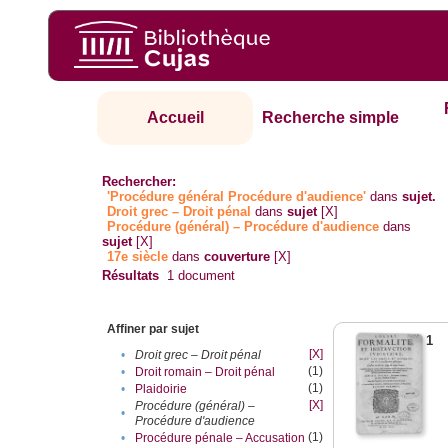
Accueil
Recherche simple
Rechercher:
'Procédure général Procédure d'audience'
dans
sujet.
Droit grec – Droit pénal
dans
sujet
[X]
Procédure (général) – Procédure d'audience
dans
sujet
[X]
17e siècle
dans
couverture
[X]
Résultats
1
document
Affiner par sujet
1
[X]
•
Droit grec – Droit pénal
(1)
•
Droit romain – Droit pénal
(1)
•
Plaidoirie
[X]
Procédure (général) –
•
Procédure d'audience
(1)
•
Procédure pénale – Accusation