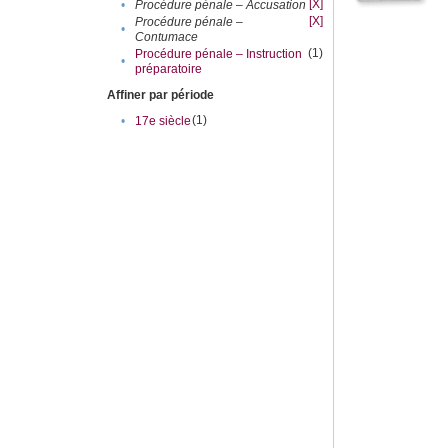
[X]
•
Procédure pénale – Accusation
[X]
Procédure pénale –
•
Contumace
(1)
Procédure pénale – Instruction
•
préparatoire
Affiner par période
(1)
•
17e siècle