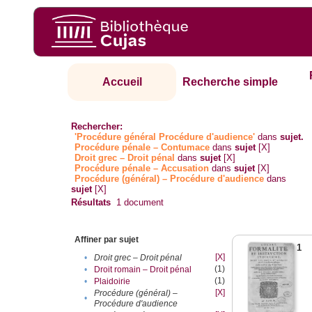
Accueil
Recherche simple
Rechercher:
'Procédure général Procédure d'audience'
dans
sujet.
Procédure pénale – Contumace
dans
sujet
[X]
Droit grec – Droit pénal
dans
sujet
[X]
Procédure pénale – Accusation
dans
sujet
[X]
Procédure (général) – Procédure d'audience
dans
sujet
[X]
Résultats
1
document
Affiner par sujet
1
[X]
•
Droit grec – Droit pénal
(1)
•
Droit romain – Droit pénal
(1)
•
Plaidoirie
[X]
Procédure (général) –
•
Procédure d'audience