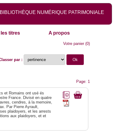
BIBLIOTHÈQUE NUMÉRIQUE PATRIMONIALE
les titres
A propos
Votre panier
(
0
)
Classer par :
Page: 1
recs et Romains ont usé és
ostre France. Divisé en quatre
adavres, cendres, à la memoire,
x. Par Pierre Ayrault,
ses plaidoyers, et les arrests
tions aux plaidoyers, et et