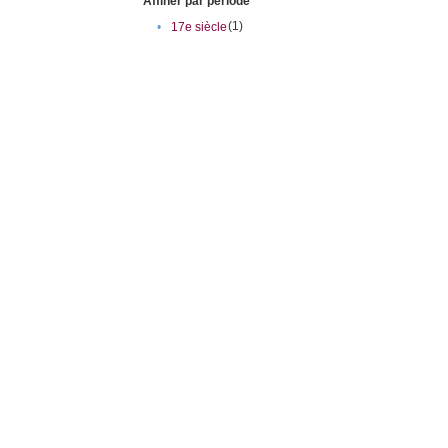
Affiner par période
(1)
•
17e siècle