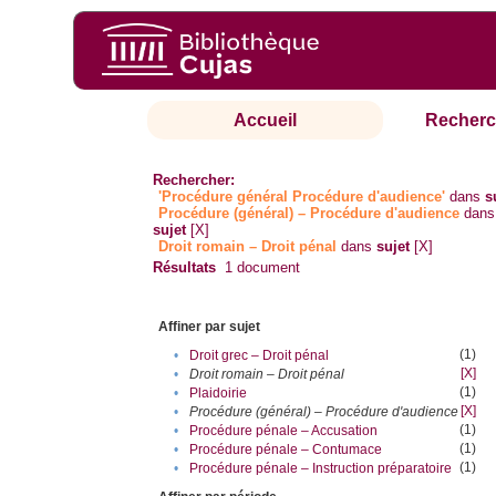
Accueil
Recherc
Rechercher:
'Procédure général Procédure d'audience'
dans
s
Procédure (général) – Procédure d'audience
dans
sujet
[X]
Droit romain – Droit pénal
dans
sujet
[X]
Résultats
1
document
Affiner par sujet
(1)
•
Droit grec – Droit pénal
[X]
•
Droit romain – Droit pénal
(1)
•
Plaidoirie
[X]
•
Procédure (général) – Procédure d'audience
(1)
•
Procédure pénale – Accusation
(1)
•
Procédure pénale – Contumace
(1)
•
Procédure pénale – Instruction préparatoire