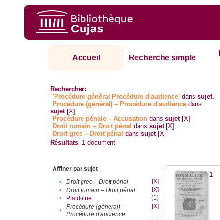
Accueil
Recherche simple
Rechercher:
'Procédure général Procédure d'audience'
dans
sujet.
Procédure (général) – Procédure d'audience
dans
sujet
[X]
Procédure pénale – Accusation
dans
sujet
[X]
Droit romain – Droit pénal
dans
sujet
[X]
Droit grec – Droit pénal
dans
sujet
[X]
Résultats
1
document
Affiner par sujet
1
[X]
•
Droit grec – Droit pénal
[X]
•
Droit romain – Droit pénal
(1)
•
Plaidoirie
[X]
Procédure (général) –
•
Procédure d'audience