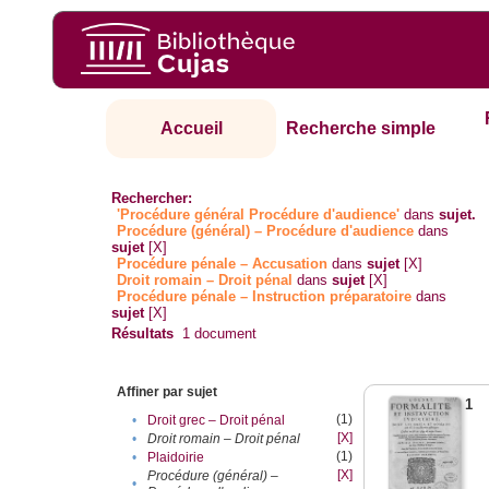
Accueil
Recherche simple
Rechercher:
'Procédure général Procédure d'audience'
dans
sujet.
Procédure (général) – Procédure d'audience
dans
sujet
[X]
Procédure pénale – Accusation
dans
sujet
[X]
Droit romain – Droit pénal
dans
sujet
[X]
Procédure pénale – Instruction préparatoire
dans
sujet
[X]
Résultats
1
document
Affiner par sujet
1
(1)
•
Droit grec – Droit pénal
[X]
•
Droit romain – Droit pénal
(1)
•
Plaidoirie
[X]
Procédure (général) –
•