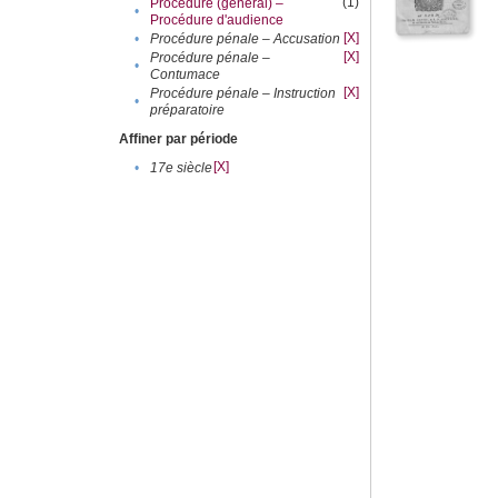
(1)
Procédure (général) –
•
Procédure d'audience
[X]
•
Procédure pénale – Accusation
[X]
Procédure pénale –
•
Contumace
[X]
Procédure pénale – Instruction
•
préparatoire
Affiner par période
[X]
•
17e siècle