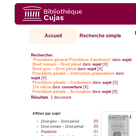
Accueil
Recherche simple
Rechercher:
'Procédure général Procédure d'audience'
dans
sujet.
Droit romain – Droit pénal
dans
sujet
[X]
Droit grec – Droit pénal
dans
sujet
[X]
Procédure pénale – Instruction préparatoire
dans
sujet
[X]
Procédure pénale – Contumace
dans
sujet
[X]
17e siècle
dans
couverture
[X]
Procédure pénale – Accusation
dans
sujet
[X]
Résultats
1
document
Affiner par sujet
1
[X]
•
Droit grec – Droit pénal
[X]
•
Droit romain – Droit pénal
(1)
•
Plaidoirie