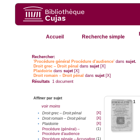
Accueil
Recherche simple
Rechercher:
'Procédure général Procédure d'audience'
dans
sujet.
Droit grec – Droit pénal
dans
sujet
[X]
Plaidoirie
dans
sujet
[X]
Droit romain – Droit pénal
dans
sujet
[X]
Résultats
1
document
Affiner par sujet
1
voir moins
[X]
•
Droit grec – Droit pénal
[X]
•
Droit romain – Droit pénal
[X]
•
Plaidoirie
(1)
Procédure (général) –
•
Procédure d'audience
(1)
•
Procédure pénale – Accusation