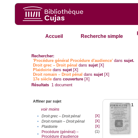
Accueil
Recherche simple
Rechercher:
'Procédure général Procédure d'audience'
dans
sujet.
Droit grec – Droit pénal
dans
sujet
[X]
Plaidoirie
dans
sujet
[X]
Droit romain – Droit pénal
dans
sujet
[X]
17e siècle
dans
couverture
[X]
Résultats
1
document
Affiner par sujet
1
voir moins
[X]
•
Droit grec – Droit pénal
[X]
•
Droit romain – Droit pénal
[X]
•
Plaidoirie
(1)
Procédure (général) –
•
Procédure d'audience