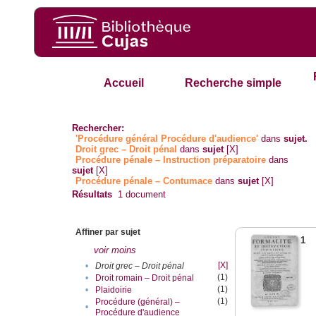
Accueil
Recherche simple
Rechercher:
'Procédure général Procédure d'audience'
dans
sujet.
Droit grec – Droit pénal
dans
sujet
[X]
Procédure pénale – Instruction préparatoire
dans
sujet
[X]
Procédure pénale – Contumace
dans
sujet
[X]
Résultats
1
document
Affiner par sujet
1
voir moins
[X]
•
Droit grec – Droit pénal
(1)
•
Droit romain – Droit pénal
(1)
•
Plaidoirie
(1)
Procédure (général) –
•
Procédure d'audience