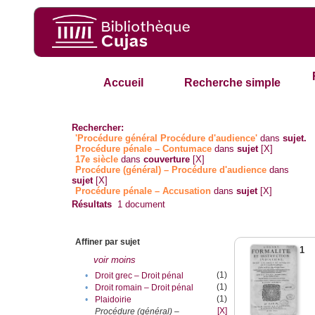
Accueil
Recherche simple
Rechercher:
'Procédure général Procédure d'audience'
dans
sujet.
Procédure pénale – Contumace
dans
sujet
[X]
17e siècle
dans
couverture
[X]
Procédure (général) – Procédure d'audience
dans
sujet
[X]
Procédure pénale – Accusation
dans
sujet
[X]
Résultats
1
document
Affiner par sujet
1
voir moins
(1)
•
Droit grec – Droit pénal
(1)
•
Droit romain – Droit pénal
(1)
•
Plaidoirie
[X]
Procédure (général) –