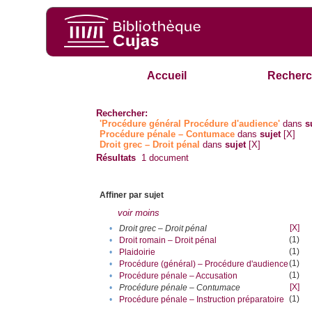
Accueil
Recherc
Rechercher:
'Procédure général Procédure d'audience'
dans
s
Procédure pénale – Contumace
dans
sujet
[X]
Droit grec – Droit pénal
dans
sujet
[X]
Résultats
1
document
Affiner par sujet
voir moins
[X]
•
Droit grec – Droit pénal
(1)
•
Droit romain – Droit pénal
(1)
•
Plaidoirie
(1)
•
Procédure (général) – Procédure d'audience
(1)
•
Procédure pénale – Accusation
[X]
•
Procédure pénale – Contumace
(1)
•
Procédure pénale – Instruction préparatoire