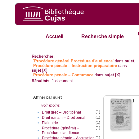
Accueil
Recherche simple
Rechercher:
'Procédure général Procédure d'audience'
dans
sujet.
Procédure pénale – Instruction préparatoire
dans
sujet
[X]
Procédure pénale – Contumace
dans
sujet
[X]
Résultats
1
document
Affiner par sujet
1
voir moins
(1)
•
Droit grec – Droit pénal
(1)
•
Droit romain – Droit pénal
(1)
•
Plaidoirie
(1)
Procédure (général) –
•
Procédure d'audience
(1)
•
Procédure pénale – Accusation