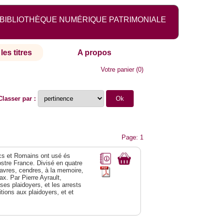
BIBLIOTHÈQUE NUMÉRIQUE PATRIMONIALE
les titres
A propos
Votre panier
(
0
)
Classer par :
Page: 1
recs et Romains ont usé és
ostre France. Divisé en quatre
adavres, cendres, à la memoire,
x. Par Pierre Ayrault,
ses plaidoyers, et les arrests
tions aux plaidoyers, et et