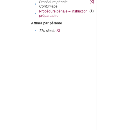
[X]
Procédure pénale –
•
Contumace
(1)
Procédure pénale – Instruction
•
préparatoire
Affiner par période
[X]
•
17e siècle