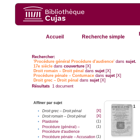
Accueil
Recherche simple
Rechercher:
'Procédure général Procédure d'audience'
dans
sujet.
17e siècle
dans
couverture
[X]
Droit romain – Droit pénal
dans
sujet
[X]
Procédure pénale – Contumace
dans
sujet
[X]
Droit grec – Droit pénal
dans
sujet
[X]
Résultats
1
document
Affiner par sujet
1
[X]
•
Droit grec – Droit pénal
[X]
•
Droit romain – Droit pénal
(1)
•
Plaidoirie
(1)
Procédure (général) –
•
Procédure d'audience
(1)
•
Procédure pénale – Accusation