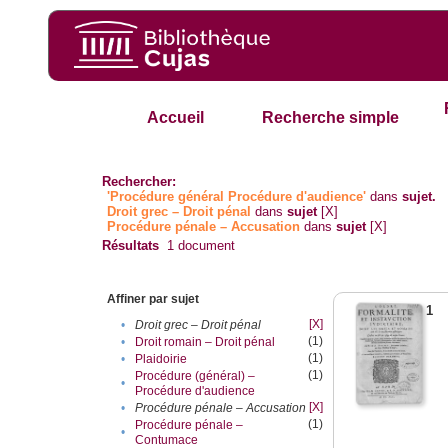
Accueil
Recherche simple
Rechercher:
'Procédure général Procédure d'audience'
dans
sujet.
Droit grec – Droit pénal
dans
sujet
[X]
Procédure pénale – Accusation
dans
sujet
[X]
Résultats
1
document
Affiner par sujet
1
[X]
•
Droit grec – Droit pénal
(1)
•
Droit romain – Droit pénal
(1)
•
Plaidoirie
(1)
Procédure (général) –
•
Procédure d'audience
[X]
•
Procédure pénale – Accusation
(1)
Procédure pénale –
•
Contumace