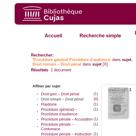
Accueil
Recherche simple
Rechercher:
'Procédure général Procédure d'audience'
dans
sujet.
Droit romain – Droit pénal
dans
sujet
[X]
Résultats
1
document
Affiner par sujet
1
(1)
•
Droit grec – Droit pénal
[X]
•
Droit romain – Droit pénal
(1)
•
Plaidoirie
(1)
Procédure (général) –
•
Procédure d'audience
(1)
•
Procédure pénale – Accusation
(1)
Procédure pénale –
•
Contumace
(1)
Procédure pénale – Instruction