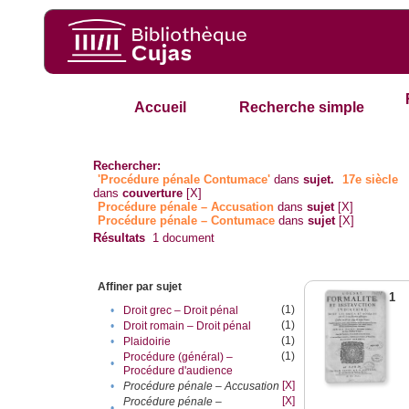
Accueil
Recherche simple
Rechercher:
'Procédure pénale Contumace'
dans
sujet.
17e siècle
dans
couverture
[X]
Procédure pénale – Accusation
dans
sujet
[X]
Procédure pénale – Contumace
dans
sujet
[X]
Résultats
1
document
Affiner par sujet
1
(1)
•
Droit grec – Droit pénal
(1)
•
Droit romain – Droit pénal
(1)
•
Plaidoirie
(1)
Procédure (général) –
•
Procédure d'audience
[X]
•
Procédure pénale – Accusation
[X]
Procédure pénale –
•