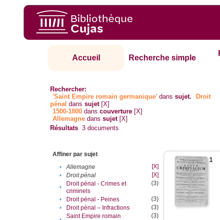
Accueil
Recherche simple
Rechercher:
'Saint Empire romain germanique'
dans
sujet.
Droit
pénal
dans
sujet
[X]
1500-1800
dans
couverture
[X]
Allemagne
dans
sujet
[X]
Résultats
3
documents
Affiner par sujet
1
[X]
•
Allemagne
[X]
•
Droit pénal
(3)
Droit pénal - Crimes et
•
criminels
(3)
•
Droit pénal - Peines
(3)
•
Droit pénal – Infractions
(3)
Saint Empire romain
•