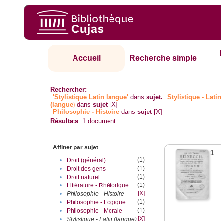
Accueil
Recherche simple
Rechercher:
'Stylistique Latin langue'
dans
sujet.
Stylistique - Lati
(langue)
dans
sujet
[X]
Philosophie - Histoire
dans
sujet
[X]
Résultats
1
document
Affiner par sujet
1
(1)
•
Droit (général)
(1)
•
Droit des gens
(1)
•
Droit naturel
(1)
•
Littérature - Rhétorique
[X]
•
Philosophie - Histoire
(1)
•
Philosophie - Logique
(1)
•
Philosophie - Morale
[X]
•
Stylistique - Latin (langue)