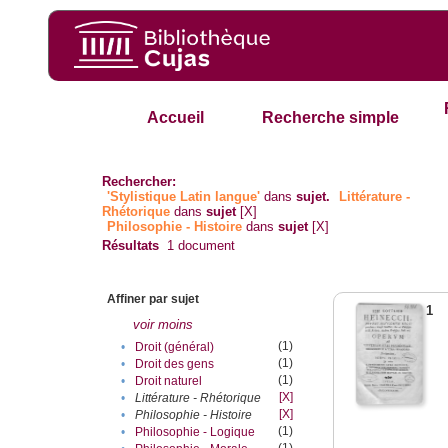
Accueil
Recherche simple
Rechercher:
'Stylistique Latin langue'
dans
sujet.
Littérature -
Rhétorique
dans
sujet
[X]
Philosophie - Histoire
dans
sujet
[X]
Résultats
1
document
Affiner par sujet
1
voir moins
(1)
•
Droit (général)
(1)
•
Droit des gens
(1)
•
Droit naturel
[X]
•
Littérature - Rhétorique
[X]
•
Philosophie - Histoire
(1)
•
Philosophie - Logique
(1)