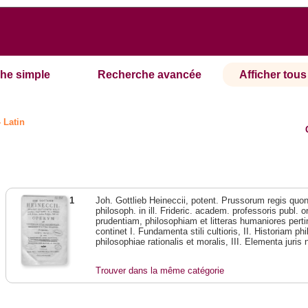
he simple
Recherche avancée
Afficher tous 
- Latin
1
Joh. Gottlieb Heineccii, potent. Prussorum regis quond
philosoph. in ill. Frideric. academ. professoris publ.
prudentiam, philosophiam et litteras humaniores pert
continet I. Fundamenta stili cultioris, II. Historiam 
philosophiae rationalis et moralis, III. Elementa juris
Trouver dans la même catégorie