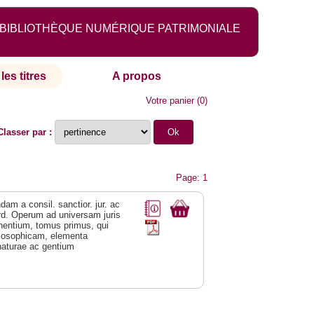
BIBLIOTHÈQUE NUMÉRIQUE PATRIMONIALE
les titres
A propos
Votre panier
(
0
)
Classer par :
Page: 1
am a consil. sanctior. jur. ac
 ord. Operum ad universam juris
inentium, tomus primus, qui
philosophicam, elementa
 naturae ac gentium