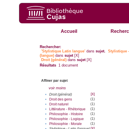
Accueil
Recherc
Rechercher:
'Stylistique Latin langue'
dans
sujet.
Stylistique 
(langue)
dans
sujet
[X]
Droit (général)
dans
sujet
[X]
Résultats
1
document
Affiner par sujet
voir moins
[X]
•
Droit (général)
(1)
•
Droit des gens
(1)
•
Droit naturel
(1)
•
Littérature - Rhétorique
(1)
•
Philosophie - Histoire
(1)
•
Philosophie - Logique
(1)
•
Philosophie - Morale
[X]
•
Stylistique - Latin (langue)