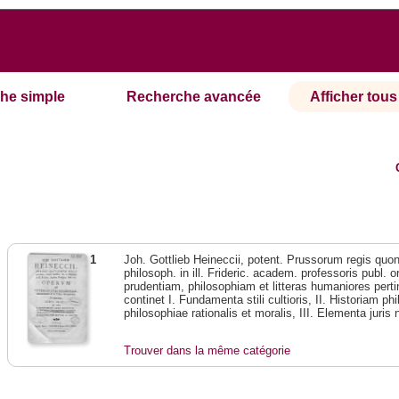
he simple
Recherche avancée
Afficher tous 
1
Joh. Gottlieb Heineccii, potent. Prussorum regis quond
philosoph. in ill. Frideric. academ. professoris publ.
prudentiam, philosophiam et litteras humaniores pert
continet I. Fundamenta stili cultioris, II. Historiam 
philosophiae rationalis et moralis, III. Elementa juris
Trouver dans la même catégorie