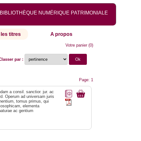
BIBLIOTHÈQUE NUMÉRIQUE PATRIMONIALE
les titres
A propos
Votre panier
(
0
)
Classer par :
Page: 1
am a consil. sanctior. jur. ac
 ord. Operum ad universam juris
inentium, tomus primus, qui
philosophicam, elementa
 naturae ac gentium