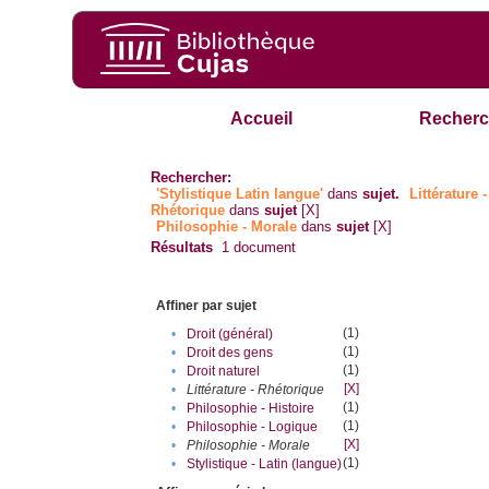
Accueil
Recherc
Rechercher:
'Stylistique Latin langue'
dans
sujet.
Littérature -
Rhétorique
dans
sujet
[X]
Philosophie - Morale
dans
sujet
[X]
Résultats
1
document
Affiner par sujet
(1)
•
Droit (général)
(1)
•
Droit des gens
(1)
•
Droit naturel
[X]
•
Littérature - Rhétorique
(1)
•
Philosophie - Histoire
(1)
•
Philosophie - Logique
[X]
•
Philosophie - Morale
(1)
•
Stylistique - Latin (langue)