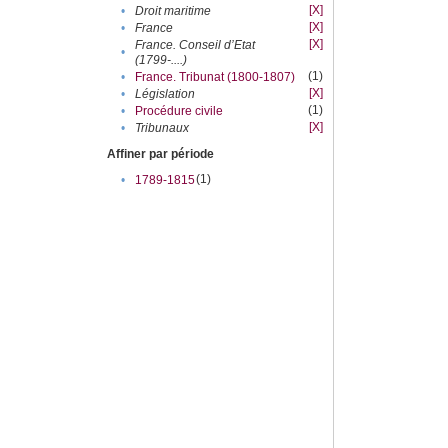
[X]
•
Droit maritime
[X]
•
France
[X]
France. Conseil d’Etat
•
(1799-....)
(1)
•
France. Tribunat (1800-1807)
[X]
•
Législation
(1)
•
Procédure civile
[X]
•
Tribunaux
Affiner par période
(1)
•
1789-1815