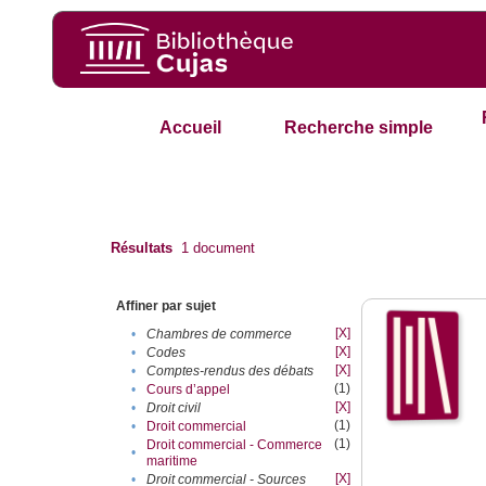
Accueil
Recherche simple
Résultats
1
document
Affiner par sujet
[X]
•
Chambres de commerce
[X]
•
Codes
[X]
•
Comptes-rendus des débats
(1)
•
Cours d’appel
[X]
•
Droit civil
(1)
•
Droit commercial
(1)
Droit commercial - Commerce
•
maritime
[X]
•
Droit commercial - Sources