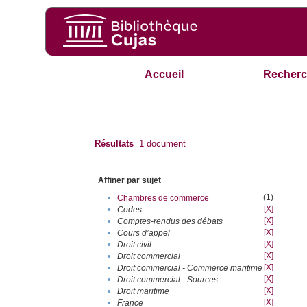
Accueil
Recherc
Résultats
1
document
Affiner par sujet
(1)
•
Chambres de commerce
[X]
•
Codes
[X]
•
Comptes-rendus des débats
[X]
•
Cours d’appel
[X]
•
Droit civil
[X]
•
Droit commercial
[X]
•
Droit commercial - Commerce maritime
[X]
•
Droit commercial - Sources
[X]
•
Droit maritime
[X]
•
France