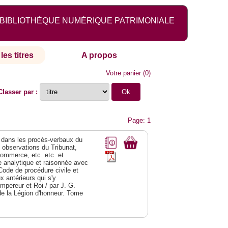
BIBLIOTHÈQUE NUMÉRIQUE PATRIMONIALE
les titres
A propos
Votre panier
(
0
)
Classer par :
Page: 1
dans les procès-verbaux du
s observations du Tribunat,
commerce, etc. etc. et
analytique et raisonnée avec
Code de procédure civile et
 antérieurs qui s'y
Empereur et Roi / par J.-G.
de la Légion d'honneur. Tome