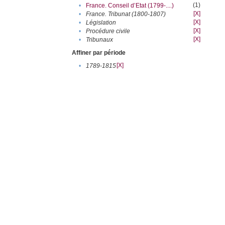
(1)
•
France. Conseil d’Etat (1799-....)
[X]
•
France. Tribunat (1800-1807)
[X]
•
Législation
[X]
•
Procédure civile
[X]
•
Tribunaux
Affiner par période
[X]
•
1789-1815