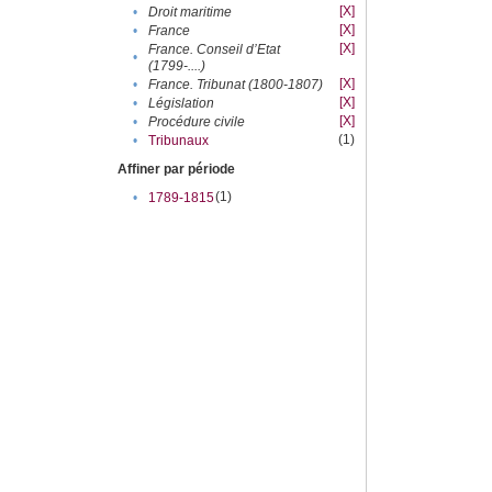
[X]
•
Droit maritime
[X]
•
France
[X]
France. Conseil d’Etat
•
(1799-....)
[X]
•
France. Tribunat (1800-1807)
[X]
•
Législation
[X]
•
Procédure civile
(1)
•
Tribunaux
Affiner par période
(1)
•
1789-1815