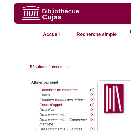
Accueil
Recherche simple
Résultats
1
document
Affiner par sujet
(1)
•
Chambres de commerce
[X]
•
Codes
[X]
•
Comptes-rendus des débats
(1)
•
Cours d’appel
[X]
•
Droit civil
[X]
•
Droit commercial
[X]
Droit commercial - Commerce
•
maritime
[X]
•
Droit commercial - Sources