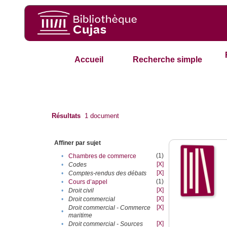
Accueil
Recherche simple
Résultats
1
document
Affiner par sujet
(1)
•
Chambres de commerce
[X]
•
Codes
[X]
•
Comptes-rendus des débats
(1)
•
Cours d’appel
[X]
•
Droit civil
[X]
•
Droit commercial
[X]
Droit commercial - Commerce
•
maritime
[X]
•
Droit commercial - Sources