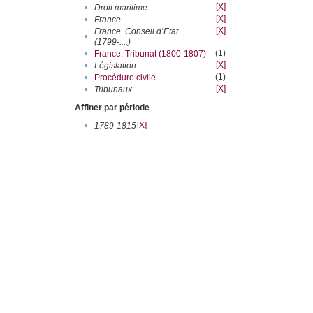
[X]
•
Droit maritime
[X]
•
France
[X]
France. Conseil d’Etat
•
(1799-....)
(1)
•
France. Tribunat (1800-1807)
[X]
•
Législation
(1)
•
Procédure civile
[X]
•
Tribunaux
Affiner par période
[X]
•
1789-1815