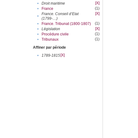
[X]
•
Droit maritime
(1)
•
France
[X]
France. Conseil d’Etat
•
(1799-....)
(1)
•
France. Tribunat (1800-1807)
[X]
•
Législation
(1)
•
Procédure civile
(1)
•
Tribunaux
Affiner par période
[X]
•
1789-1815