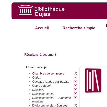
Accueil
Recherche simple
Résultats
1
document
Affiner par sujet
(1)
•
Chambres de commerce
[X]
•
Codes
[X]
•
Comptes-rendus des débats
[X]
•
Cours d’appel
[X]
•
Droit civil
[X]
•
Droit commercial
[X]
Droit commercial - Commerce
•
maritime
(1)
•
Droit commercial - Sources