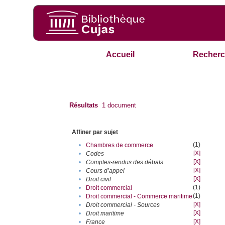
Accueil
Recherc
Résultats
1
document
Affiner par sujet
(1)
•
Chambres de commerce
[X]
•
Codes
[X]
•
Comptes-rendus des débats
[X]
•
Cours d’appel
[X]
•
Droit civil
(1)
•
Droit commercial
(1)
•
Droit commercial - Commerce maritime
[X]
•
Droit commercial - Sources
[X]
•
Droit maritime
[X]
•
France