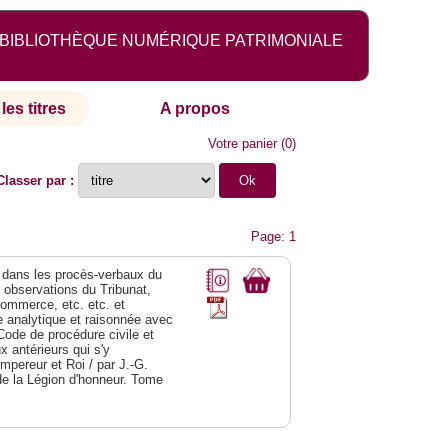
BIBLIOTHÈQUE NUMÉRIQUE PATRIMONIALE
les titres
A propos
Votre panier
(
0
)
Classer par :
Page: 1
dans les procès-verbaux du
s observations du Tribunat,
commerce, etc. etc. et
analytique et raisonnée avec
Code de procédure civile et
 antérieurs qui s'y
Empereur et Roi / par J.-G.
de la Légion d'honneur. Tome