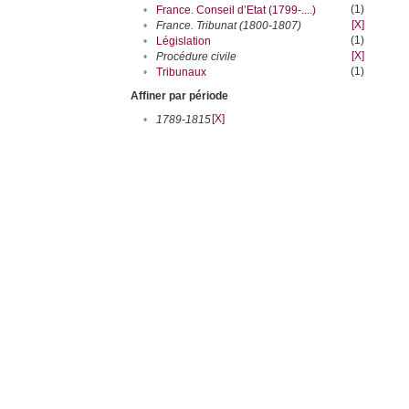
(1)
•
France. Conseil d’Etat (1799-....)
[X]
•
France. Tribunat (1800-1807)
(1)
•
Législation
[X]
•
Procédure civile
(1)
•
Tribunaux
Affiner par période
[X]
•
1789-1815