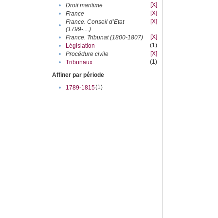
[X]
•
Droit maritime
[X]
•
France
[X]
France. Conseil d’Etat
•
(1799-....)
[X]
•
France. Tribunat (1800-1807)
(1)
•
Législation
[X]
•
Procédure civile
(1)
•
Tribunaux
Affiner par période
(1)
•
1789-1815