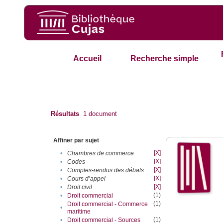
Accueil
Recherche simple
Résultats
1
document
Affiner par sujet
[X]
•
Chambres de commerce
[X]
•
Codes
[X]
•
Comptes-rendus des débats
[X]
•
Cours d’appel
[X]
•
Droit civil
(1)
•
Droit commercial
(1)
Droit commercial - Commerce
•
maritime
(1)
•
Droit commercial - Sources