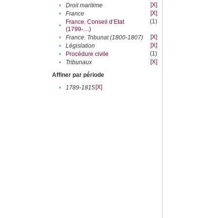
[X]
•
Droit maritime
[X]
•
France
(1)
France. Conseil d’Etat
•
(1799-....)
[X]
•
France. Tribunat (1800-1807)
[X]
•
Législation
(1)
•
Procédure civile
[X]
•
Tribunaux
Affiner par période
[X]
•
1789-1815