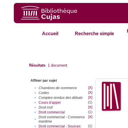
Accueil
Recherche simple
Résultats
1
document
Affiner par sujet
[X]
•
Chambres de commerce
[X]
•
Codes
[X]
•
Comptes-rendus des débats
(1)
•
Cours d’appel
[X]
•
Droit civil
(1)
•
Droit commercial
[X]
Droit commercial - Commerce
•
maritime
(1)
•
Droit commercial - Sources