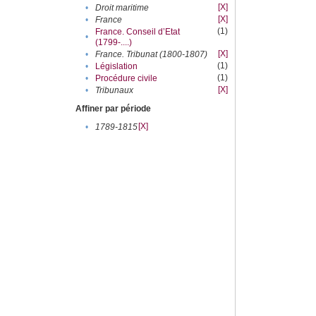
[X]
•
Droit maritime
[X]
•
France
(1)
France. Conseil d’Etat
•
(1799-....)
[X]
•
France. Tribunat (1800-1807)
(1)
•
Législation
(1)
•
Procédure civile
[X]
•
Tribunaux
Affiner par période
[X]
•
1789-1815