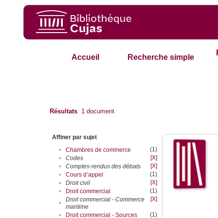
Accueil
Recherche simple
Résultats
1
document
Affiner par sujet
(1)
•
Chambres de commerce
[X]
•
Codes
[X]
•
Comptes-rendus des débats
(1)
•
Cours d’appel
[X]
•
Droit civil
(1)
•
Droit commercial
[X]
Droit commercial - Commerce
•
maritime
(1)
•
Droit commercial - Sources