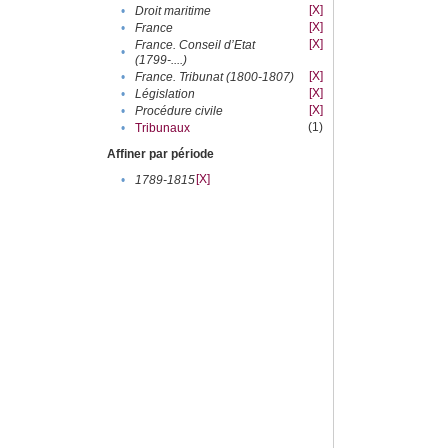
[X]
•
Droit maritime
[X]
•
France
[X]
France. Conseil d’Etat
•
(1799-....)
[X]
•
France. Tribunat (1800-1807)
[X]
•
Législation
[X]
•
Procédure civile
(1)
•
Tribunaux
Affiner par période
[X]
•
1789-1815