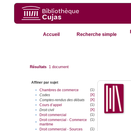
Accueil
Recherche simple
Résultats
1
document
Affiner par sujet
(1)
•
Chambres de commerce
[X]
•
Codes
[X]
•
Comptes-rendus des débats
(1)
•
Cours d’appel
[X]
•
Droit civil
(1)
•
Droit commercial
(1)
Droit commercial - Commerce
•
maritime
(1)
•
Droit commercial - Sources